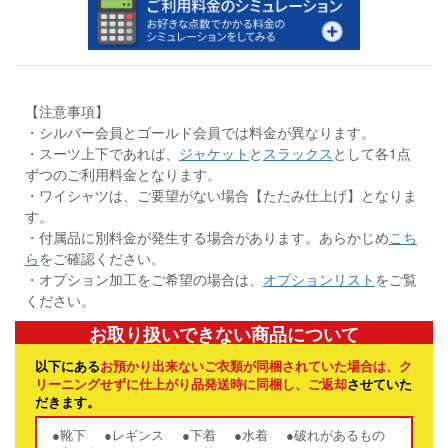
【注意事項】
・シルバー会員とゴールド会員では料金が異なります。
・スーツ上下であれば、
ジャケット
と
スラックス
として各1点
ずつのご利用料金となります。
・ワイシャツは、ご要望がない場合【たたみ仕上げ】となりま
す。
・付属品に別料金が発生する場合があります。あらかじめ
こち
ら
をご確認ください。
・オプション加工をご希望の場合は、
オプションリスト
をご覧
ください。
お取り扱いできない商品について
以下にある
お預かり出来ないご衣類が同梱されていた場合は、ク
リーニングせずに仕上がり品発送時に同梱し、ご返却
させていた
だきます。
●靴下
●レギンス
●下着
●水着
●破れがあるもの