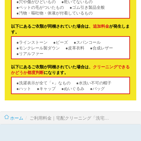
●穴や傷がひどいもの
●乾いてないもの
●ペットの毛がついたもの
●ゴム引き製品全般
●汚物・嘔吐物・体液が付着しているもの
以下にあるご衣類が同梱されていた場合は、
追加料金
が発生しま
す。
●ラインストーン
●ビーズ
●スパンコール
●モンクレール製ダウン
●皮革衣料
●合成レザー
●リアルファー
以下にあるご衣類が同梱されていた場合は、
クリーニングできる
かどうか都度判断
になります。
●洗濯表示が全て「×」なもの
●水洗い不可の帽子
●ハット
●キャップ
●ぬいぐるみ
●バッグ
ホーム
ご利用料金｜宅配クリーニング「洗宅倉庫」|価格表