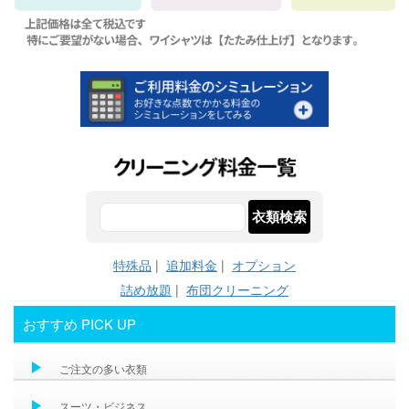
特殊品
|
追加料金
|
オプション
詰め放題
|
布団クリーニング
おすすめ PICK UP
ご注文の多い衣類
スーツ・ビジネス