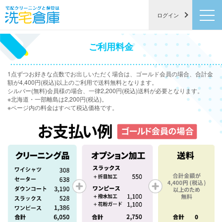
ログイン
×
[ i ] ご注意
ご利用料金
[－] アイテムをリセット
合計金額（目安）
シルバー会員価格
円(税込)
1点ずつお好きな点数でお出しいただく場合は、ゴールド会員の場合、合計金
ゴールド会員価格
円(税込)
額が4,400円(税込)以上のご利用で送料無料となります。
[×] シミュレーション終了
シルバー(無料)会員様の場合、一律2,200円(税込)送料が必要となります。
※北海道・一部離島は2,200円(税込)。
※ページ内の料金はすべて税込価格です。