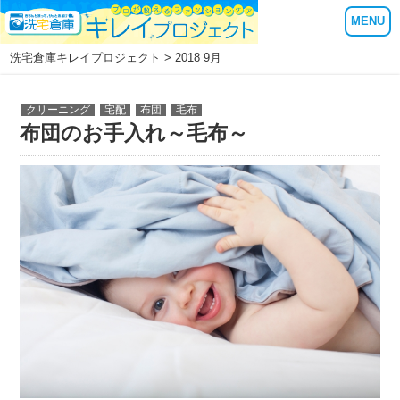
MENU
洗宅倉庫キレイプロジェクト
> 2018 9月
クリーニング
宅配
布団
毛布
布団のお手入れ～毛布～