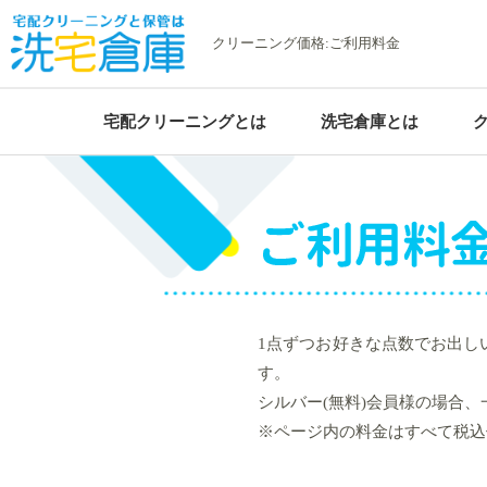
クリーニング価格:ご利用料金
宅配クリーニングとは
洗宅倉庫とは
まとめて一気に！
[アイテムをリセット]
合計金額（目安）
シルバー会員価格
円（税込
[×] シミュレーション終了
ご利用料金
お得な詰め放題プラン
1点ずつお好きな点数でお出しい
す。
シルバー(無料)会員様の場合、一
※ページ内の料金はすべて税込