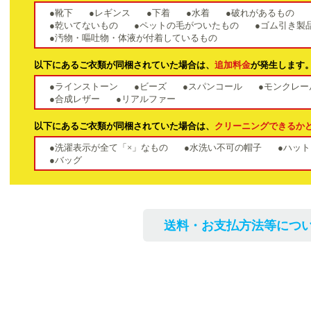
●靴下
●レギンス
●下着
●水着
●破れがあるもの
●乾いてないもの
●ペットの毛がついたもの
●ゴム引き製
●汚物・嘔吐物・体液が付着しているもの
以下にあるご衣類が同梱されていた場合は、
追加料金
が発生します
●ラインストーン
●ビーズ
●スパンコール
●モンクレー
●合成レザー
●リアルファー
以下にあるご衣類が同梱されていた場合は、
クリーニングできるか
●洗濯表示が全て「×」なもの
●水洗い不可の帽子
●ハット
●バッグ
送料・お支払方法等につい