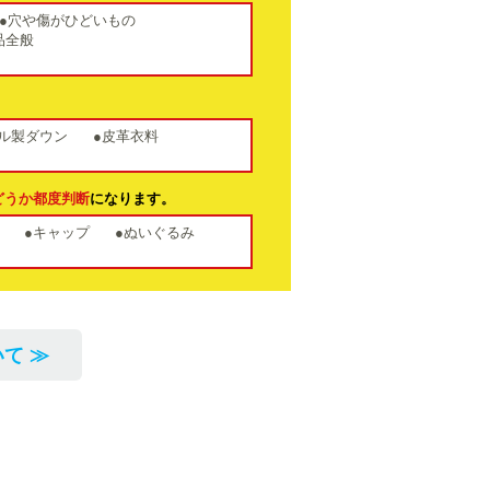
●穴や傷がひどいもの
品全般
。
ル製ダウン
●皮革衣料
どうか都度判断
になります。
●キャップ
●ぬいぐるみ
て ≫