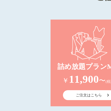
詰め放題プランM
11,900
￥
〜
(税
ご注文はこちら