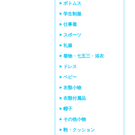
ボトムス
学生制服
仕事着
スポーツ
礼服
着物・七五三・浴衣
ドレス
ベビー
衣類小物
衣類付属品
帽子
その他小物
鞄・クッション