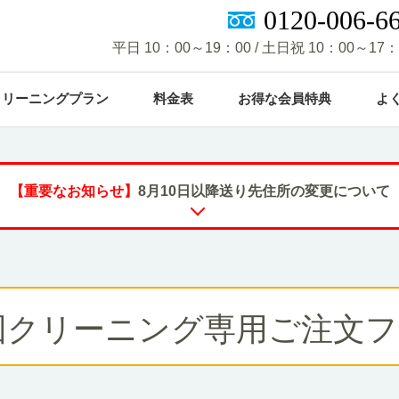
0120-006-6
平日 10：00～19：00 / 土日祝 10：00～17：
クリーニングプラン
料金表
お得な会員特典
よ
1点からOK！
重たい布団は宅配が便利！
【重要なお知らせ】
8月10日以降送り先住所の変更について
5.07.24 送付先住所変更のご案内
衣類などの単品プラン
布団クリーニングプラン
り洗宅倉庫をご利用いただき、誠にありがとうございます。
び、
移転に伴い、衣類などの依頼品の送付先住所を下記の通り変更
させ
団クリーニング専用ご注文フ
ととなりました。
にはご不便・ご面倒をおかけいたしますことを深くお詫び申し上げます
卒ご理解とご協力を賜りますようお願い申し上げます。