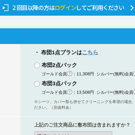
月10日以降の新送付先住所
0005
大阪市東淀川区瑞光３丁目９ー４
庫
付先住所ではお荷物をお受け取りできません。ご送付の際は必ず新住所
さい。
電話番号・メールアドレスなどの連絡先は従来通り変更ございません。
・ 布団1点プランは
こちら
も変わらぬご愛顧を賜りますよう、心よりお願い申し上げます。
布団2点パック
ゴールド会員
：11,308円 シルバー(無料)会員
布団3点パック
ゴールド会員
：13,508円 シルバー(無料)会員
※シーツ、カバー類も併せてクリーニングを希望の場合
ださい。（別途料金）
上記のご注文商品に敷布団は含まれますか？