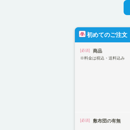
■ 8
〒533-
大阪府
洗宅倉
※旧送
初めてのご注文
認くだ
なお、
商品
今後と
※料金は税込・送料込み
敷布団の有無