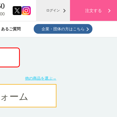
60
注文する
ログイン
00
くあるご質問
企業・団体の方はこちら
クローゼットがスッキリ！
衣類・布団の保管プラン
他の商品を選ぶ→
ていた
ォーム
ととも