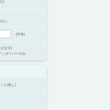
な]
-)なし
[半角]
12文字]
)アンダーバーのみ
ン(-)無し]