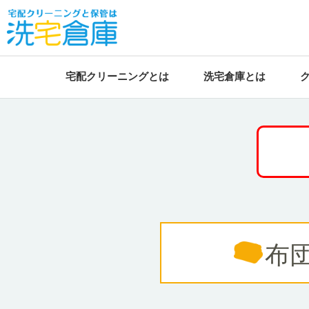
宅配クリーニングとは
洗宅倉庫とは
まとめて一気に！
202
お得な詰め放題プラン
平素よ
このた
布
だくこ
お客様
に、何