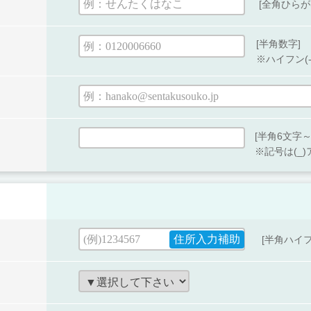
[全角ひらが
[半角数字]
※ハイフン(
[半角6文字～
※記号は(_
[半角ハイフ