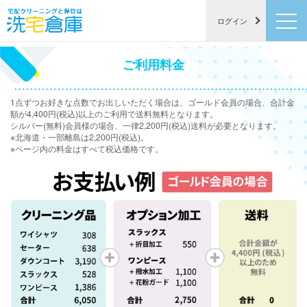
ログイン
×
[ i ] ご注意
ご利用料金
[－] アイテムをリセット
合計金額（目安）
シルバー会員価格
円(税込)
1点ずつお好きな点数でお出しいただく場合は、ゴールド会員の場合、合計金
ゴールド会員価格
円(税込)
額が4,400円(税込)以上のご利用で送料無料となります。
[×] シミュレーション終了
シルバー(無料)会員様の場合、一律2,200円(税込)送料が必要となります。
※北海道・一部離島は2,200円(税込)。
※ページ内の料金はすべて税込価格です。