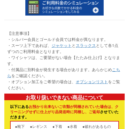
【注意事項】
・シルバー会員とゴールド会員では料金が異なります。
・スーツ上下であれば、
ジャケット
と
スラックス
として各1点
ずつのご利用料金となります。
・ワイシャツは、ご要望がない場合【たたみ仕上げ】となりま
す。
・付属品に別料金が発生する場合があります。あらかじめ
こち
ら
をご確認ください。
・オプション加工をご希望の場合は、
オプションリスト
をご覧
ください。
お取り扱いできない商品について
以下にある
お預かり出来ないご衣類が同梱されていた場合は、ク
リーニングせずに仕上がり品発送時に同梱し、ご返却
させていた
だきます。
●靴下
●レギンス
●下着
●水着
●破れがあるもの