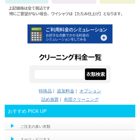
特殊品
|
追加料金
|
オプション
詰め放題
|
布団クリーニング
おすすめ PICK UP
ご注文の多い衣類
スーツ・ビジネス