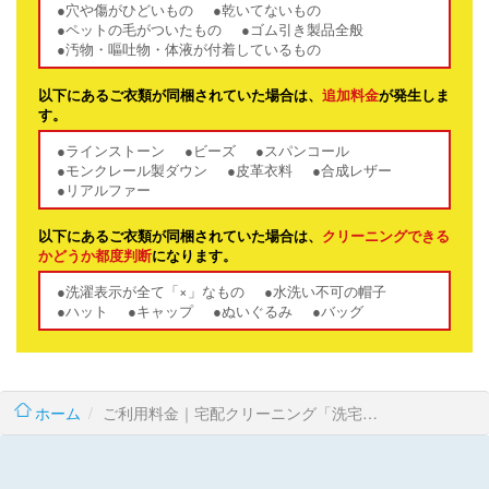
●穴や傷がひどいもの
●乾いてないもの
●ペットの毛がついたもの
●ゴム引き製品全般
●汚物・嘔吐物・体液が付着しているもの
以下にあるご衣類が同梱されていた場合は、
追加料金
が発生しま
す。
●ラインストーン
●ビーズ
●スパンコール
●モンクレール製ダウン
●皮革衣料
●合成レザー
●リアルファー
以下にあるご衣類が同梱されていた場合は、
クリーニングできる
かどうか都度判断
になります。
●洗濯表示が全て「×」なもの
●水洗い不可の帽子
●ハット
●キャップ
●ぬいぐるみ
●バッグ
ホーム
ご利用料金｜宅配クリーニング「洗宅倉庫」|価格表 衣類小物