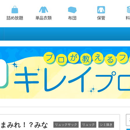
まみれ！？みな
リュックサック
リュック
シミ抜き