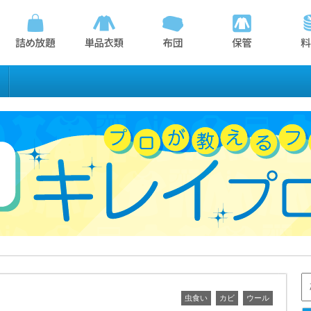
虫食い
カビ
ウール