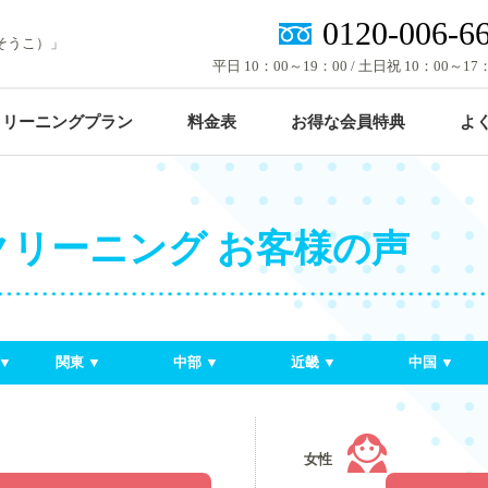
0120-006-6
そうこ）」
平日 10：00～19：00 / 土日祝 10：00～17
クリーニングプラン
料金表
お得な会員特典
よ
1点からOK！
重たい布団は宅配が便利！
クリーニング お客様の声
衣類などの単品プラン
布団クリーニングプラン
▼
関東 ▼
中部 ▼
近畿 ▼
中国 ▼
女性