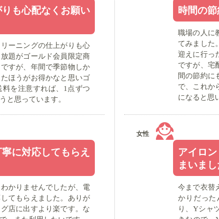
がりも心配なくお願い
時間の節
職場の人に
てみました
クリーニングの仕上がりも心
迎えに行っ
め放題がゴールド会員限定商
ですが、宅
とですが、年間で季節物しか
間の節約に
ったほうがお得かなと思いゴ
で、これか
送料を注意すれば、1点ずつ
になると思
うと思っています。
女性
丁寧に対応してもらえ
アイロン
まいまし
くわかりませんでしたが、電
今まで衣替
応してもらえました。ありが
かりだった
ング店に出すより楽です。な
り、Yシャ