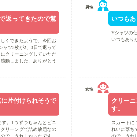
男性
日で返ってきたので驚
いつもあ
Yシャツの
いつもあり
新しくできたようで、今回お
シャツ5枚が2、3日で返って
いにクリーニングしていただ
り感動しました。ありがとう
女性
気に片付けられそうで
クリーニ
す。
です。1つずつちゃんとビニ
スカートに
配クリーングで詰め放題なの
れいに落ち
たので、うれしかったです。
ので、うれ