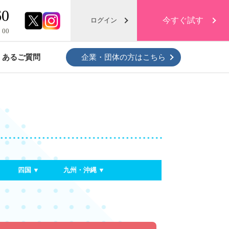
60
今すぐ試す
ログイン
：00
くあるご質問
企業・団体の方はこちら
クローゼットがスッキリ！
衣類・布団の保管プラン
四国 ▼
九州・沖縄 ▼