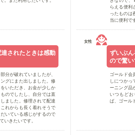
で。また利用したいです。
きなので、
らえる便利
ったものは
当に便利で
女性
配達されたときは感動
ずいぶん
ので驚い
の部分が破れていましたが、
ゴールド会
ニングにまた出しました。修
しにつかっ
絡をいただき、お金が少しか
ーニング品
るものでしたし、自分では直
いつもどお
いしました。修理されて配達
ば、ゴール
。これからも長く着れそうで
ただいている感じがするので
ていきたいです。