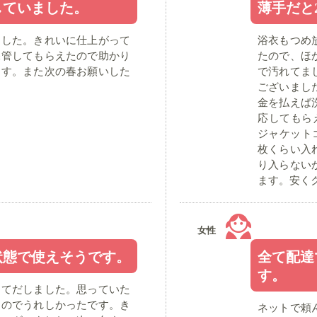
していました。
薄手だと
ました。きれいに仕上がって
浴衣もつめ
保管してもらえたので助かり
たので、ほ
ます。また次の春お願いした
で汚れてま
ございまし
金を払えば
応してもら
ジャケット
枚くらい入
り入らない
ます。安く
女性
状態で使えそうです。
全て配達
す。
めてだしました。思っていた
たのでうれしかったです。き
ネットで頼