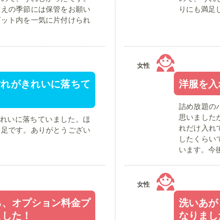
替えの季節には保管をお願い
りにも満足
ゼット内を一気に片付けられ
女性
汚れがきれいに落ちて
洋服を入
詰め放題の
思いました
きれいに落ちていました。ほ
れだけ入れ
満足です。ありがとうござい
したくらい
います。今
女性
ら、オプション料金プ
洗いあが
ました！
なりまし