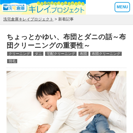
MENU
洗宅倉庫キレイプロジェクト
> 新着記事
ちょっとかゆい、布団とダニの話～布
団クリーニングの重要性～
クリーニング
ダニ
宅配クリーニング
布団
布団クリーニング
羽毛