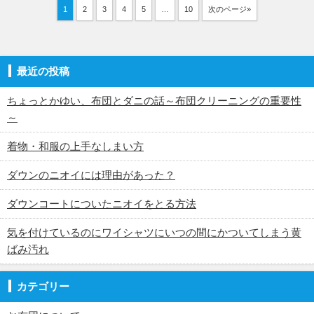
1
2
3
4
5
…
10
次のページ»
最近の投稿
ちょっとかゆい、布団とダニの話～布団クリーニングの重要性
～
着物・和服の上手なしまい方
ダウンのニオイには理由があった？
ダウンコートについたニオイをとる方法
気を付けているのにワイシャツにいつの間にかついてしまう黄
ばみ汚れ
カテゴリー