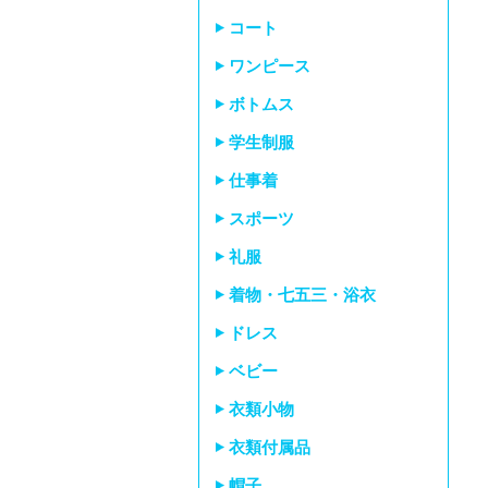
コート
ワンピース
ボトムス
学生制服
仕事着
スポーツ
礼服
着物・七五三・浴衣
ドレス
ベビー
衣類小物
衣類付属品
帽子