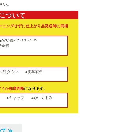
さい。
について
ーニングせずに仕上がり品発送時に同梱
●穴や傷がひどいもの
品全般
。
ル製ダウン
●皮革衣料
どうか都度判断
になります。
●キャップ
●ぬいぐるみ
て ≫