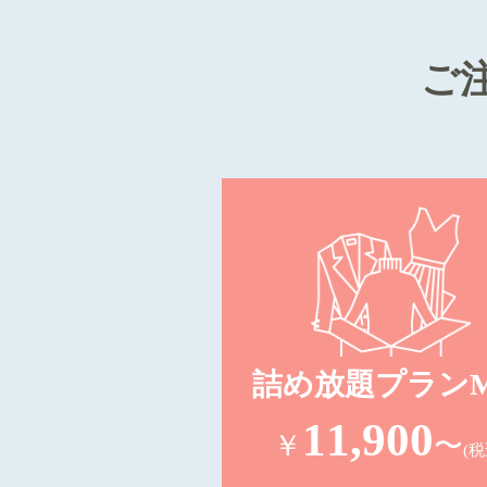
ご
詰め放題プランM
11,900
￥
〜
(税