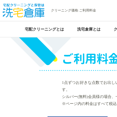
クリーニング価格:ご利用料金
宅配クリーニングとは
洗宅倉庫とは
まとめて一気に！
[アイテムをリセット]
合計金額（目安）
シルバー会員価格
円（税込
[×] シミュレーション終了
ご利用料金
お得な詰め放題プラン
1点ずつお好きな点数でお出しい
す。
シルバー(無料)会員様の場合、一
※ページ内の料金はすべて税込