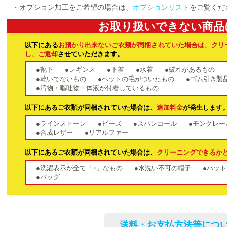
・オプション加工をご希望の場合は、
オプションリスト
をご覧くだ
お取り扱いできない商品
以下にある
お預かり出来ないご衣類が同梱されていた場合は、クリ
し、ご返却
させていただきます。
●靴下
●レギンス
●下着
●水着
●破れがあるもの
●乾いてないもの
●ペットの毛がついたもの
●ゴム引き製
●汚物・嘔吐物・体液が付着しているもの
以下にあるご衣類が同梱されていた場合は、
追加料金
が発生します
●ラインストーン
●ビーズ
●スパンコール
●モンクレー
●合成レザー
●リアルファー
以下にあるご衣類が同梱されていた場合は、
クリーニングできるか
●洗濯表示が全て「×」なもの
●水洗い不可の帽子
●ハット
●バッグ
送料・お支払方法等につい